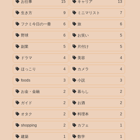
お仕事
15
キャリア
13
生き方
9
ミニマリスト
7
フクミ今日の一冊
6
旅
6
野球
6
お笑い
5
副業
5
片付け
5
ドラマ
4
美容
4
ほっこり
4
カメラ
4
foods
3
小説
3
お金・金融
2
暮らし
2
ガイド
2
お酒
2
オタク
2
料理本
2
shopping
2
カフェ
1
建築
1
数学
1