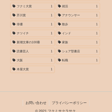
フクミ大賞
1
就活
1
芥川賞
1
アナウンサー
1
俳優
1
散歩
1
ナツイチ
1
インド
1
新潮文庫の100冊
1
家族
1
読書芸人
1
シェア型書店
1
大阪
1
転職
1
本屋大賞
1
お問い合わせ
プライバシーポリシー
© 2021 フクミサクラサク.