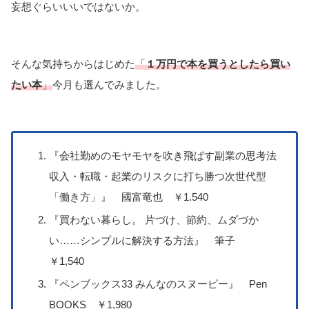
妄想ぐらいいいではないか。
そんな気持ちからはじめた
「
１万円で本を買うとしたら買い
たい本
」
今月も選んでみました。
『会社勤めのモヤモヤを吹き飛ばす副業の思考法
収入・転職・起業のリスクに打ち勝つ次世代型
「働き方」』 國富竜也 ￥1.540
『買わない暮らし。 片づけ、節約、ムダづか
い……シンプルに解決する方法』 筆子
￥1,540
『ペンブックス33 みんなのスヌーピー』 Pen
BOOKS ￥1,980